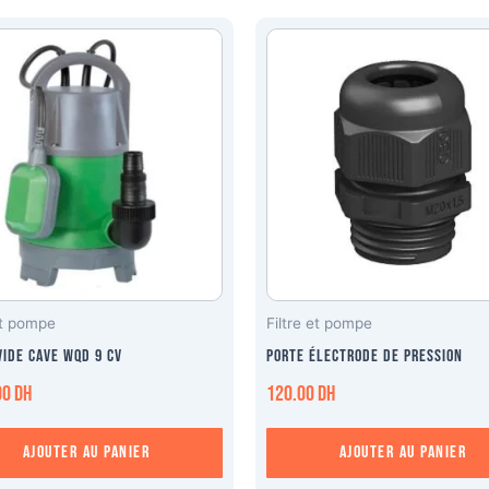
et pompe
Filtre et pompe
vide cave WQD 9 cv
Porte électrode De Pression
00
DH
120.00
DH
Ajouter au panier
Ajouter au panier