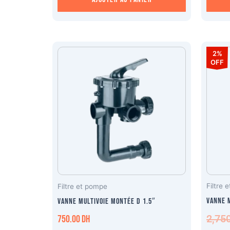
2%
OFF
Filtre 
Filtre et pompe
Vanne m
Vanne multivoie Montée D 1.5″
2,75
750.00
DH