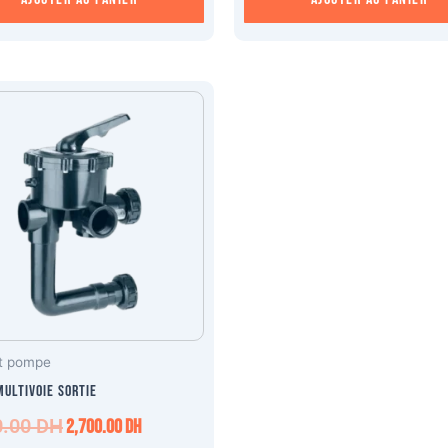
Le
Le
prix
prix
initial
actuel
était :
est :
2,750.00 DH.
2,700.00 DH.
et pompe
ultivoie SORTIE
0.00
DH
2,700.00
DH