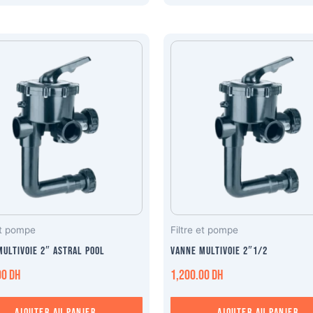
et pompe
Filtre et pompe
ultivoie 2″ astral pool
Vanne multivoie 2″1/2
00
DH
1,200.00
DH
Ajouter au panier
Ajouter au panier