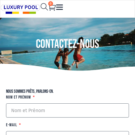
Aller
0
Cart
au
contenu
Contactez-nous
Nous sommes prêts, parlons-en.
Nom et Prénom
E-mail