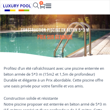
Aller
0
Cart
au
contenu
Construction Piscine en béton 5*3 m
Prix sur demande
Profitez d’un été rafraîchissant avec une piscine enterrée en
béton armée de 5*3 m (15m2 et 1,5m de profondeur)
Durable et élégante à un Prix abordable. Cette piscine offre
une oasis privée pour votre famille et vos amis.
Construction solide et résistante
Notre piscine proposer est enterrée en béton armé de 5*3 m
(15 mètres carrés) et d’une profondeur de 1,5 mètre. Cette