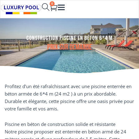
Aller
0
Cart
au
contenu
Construction Piscine en béton 6*4 m
Prix sur demande
Profitez d’un été rafraîchissant avec une piscine enterrée en
béton armée de 6*4 m (24 m2 ) à un prix abordable.
Durable et élégante, cette piscine offre une oasis privée pour
votre famille et vos amis.
Piscine en béton de construction solide et résistante
Notre piscine proposer est enterrée en béton armé de 24
mètres carrés et d’une profondeur de 1,5 mètre. Cette