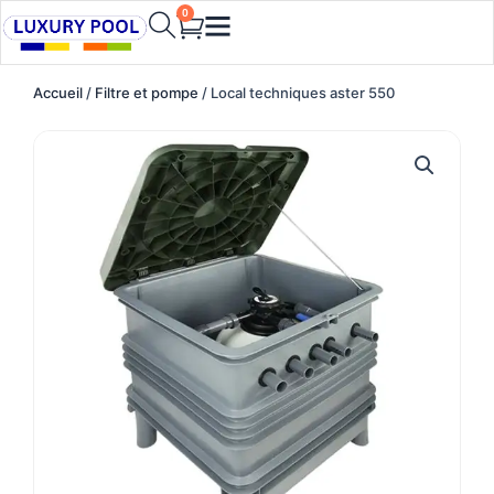
Aller
0
Cart
au
contenu
Accueil
/
Filtre et pompe
/ Local techniques aster 550