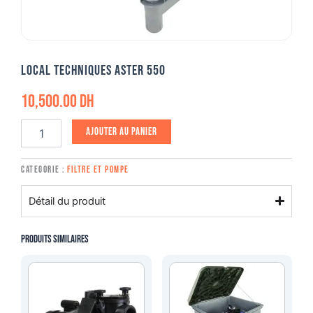
Local techniques aster 550
10,500.00
DH
quantité
Ajouter au panier
de
Local
techniques
Categorie :
Filtre et pompe
aster
550
Détail du produit
Produits similaires