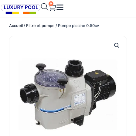
Aller
0
Cart
au
contenu
Accueil
/
Filtre et pompe
/ Pompe piscine 0.50cv