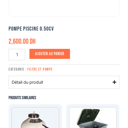
Pompe piscine 0.50cv
2,600.00
DH
quantité
Ajouter au panier
de
Pompe
piscine
Categorie :
Filtre et pompe
0.50cv
Détail du produit
Produits similaires