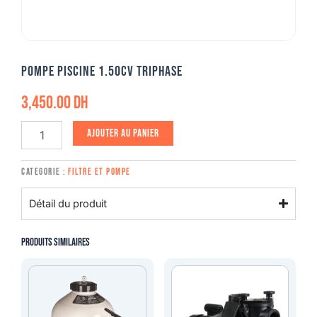
Pompe piscine 1.50cv triphase
3,450.00
DH
quantité
Ajouter au panier
de
Pompe
piscine
Categorie :
Filtre et pompe
1.50cv
triphase
Détail du produit
Produits similaires