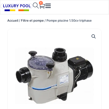
Aller
0
Cart
au
contenu
Accueil
/
Filtre et pompe
/ Pompe piscine 1.50cv triphase